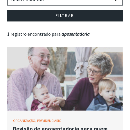
FILTRAR
1 registro encontrado para
aposentadoria
ORGANIZAÇÃO
,
PREVIDENCIÁRIO
Revisão de aposentadoria para quem